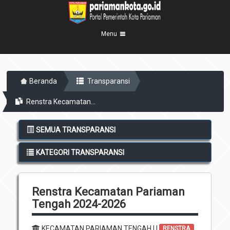
Menu
Beranda
Beranda
Transparansi
Profil Kota
5
Renstra Kecamatan...
Visi Misi
Pemerintahan
8
Sejarah
Eksekutif
Berita Kota
SEMUA TRANSPARANSI
Lambang Kota
Legislatif
Transparansi
KATEGORI TRANSPARANSI
Demografis
Perangkat Daerah
Geografis
Informasi
Sekretariat Daerah
6
Renstra Kecamatan Pariaman
Kecamatan
Layanan
Tengah 2024-2026
Desa
Agenda
Kelurahan
KECAMATAN PARIAMAN TENGAH | |
Pengumuman
RENSTRA