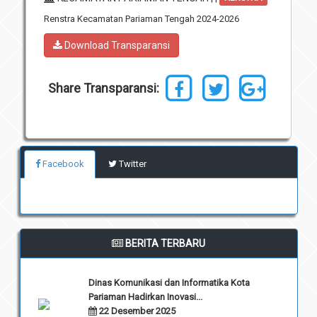
Unit Pelaksana Teknis (UPT)
Renstra Kecamatan Pariaman Tengah 2024-2026
Infografis
Download
Download Transparansi
Penghargaan
Share Transparansi:
Facebook
Twitter
BERITA TERBARU
Dinas Komunikasi dan Informatika Kota
Pariaman Hadirkan Inovasi...
22 Desember 2025