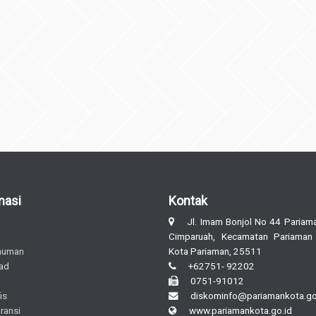
masi
Kontak
Jl. Imam Bonjol No 44 Pariama
Cimparuah, Kecamatan Pariaman
muman
Kota Pariaman, 25511
ad
+62751- 92202
0751-91012
is
diskominfo@pariamankota.go
ransi
www.pariamankota.go.id