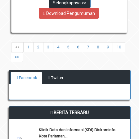
Selengkapnya >>
Download Pengumuman
<<
1
2
3
4
5
6
7
8
9
10
>>
Facebook
Twitter
BERITA TERBARU
Klinik Data dan Informasi (KDI) Diskominfo
Kota Pariaman,...