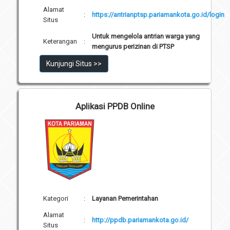
Alamat
:
https://antrianptsp.pariamankota.go.id/login
Situs
Untuk mengelola antrian warga yang
Keterangan
:
mengurus perizinan di PTSP
Kunjungi Situs >>
Aplikasi PPDB Online
Kategori
:
Layanan Pemerintahan
Alamat
:
http://ppdb.pariamankota.go.id/
Situs