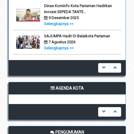
Inovasi SEPEDA TANTE...
9 Desember 2025
Selengkapnya >>
SAJUMPA Hadir Di Balaikota Pariaman
7 Agustus 2026
Selengkapnya >>
Tingkatkan Mutu Pelayanan, Pemko
Pariaman MoU Dengan RSUP....
6 Agustus 2026
Selengkapnya >>
AGENDA KOTA
undefined
PENGUMUMAN