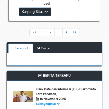
besih
Kunjungi Situs >>
<<
1
2
3
4
>>
Facebook
Twitter
BERITA TERBARU
Klinik Data dan Informasi (KDI) Diskominfo
Kota Pariaman,...
10 November 2025
Selengkapnya >>
Dinas Kominfo Kota Pariaman Hadirkan