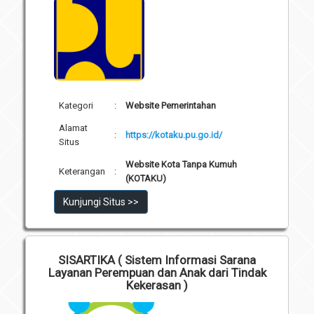
Unit Pelaksana Teknis (UPT)
Infografis
Download
Penghargaan
Kategori
:
Website Pemerintahan
Alamat
:
https://kotaku.pu.go.id/
Situs
Website Kota Tanpa Kumuh
Keterangan
:
(KOTAKU)
Kunjungi Situs >>
SISARTIKA ( Sistem Informasi Sarana
Layanan Perempuan dan Anak dari Tindak
Kekerasan )