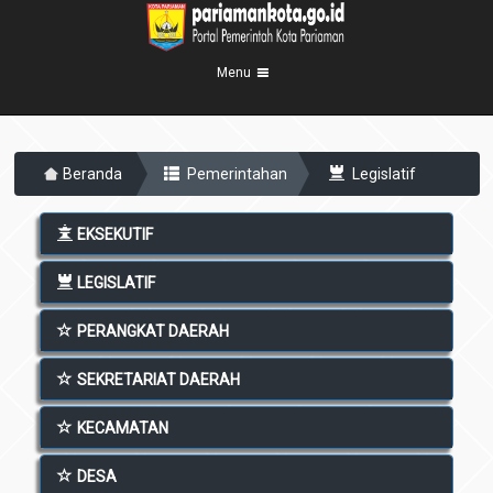
Menu
Beranda
Beranda
Pemerintahan
Legislatif
Profil Kota
5
Visi Misi
Pemerintahan
EKSEKUTIF
8
Sejarah
Eksekutif
Berita Kota
LEGISLATIF
Lambang Kota
Legislatif
Transparansi
Demografis
PERANGKAT DAERAH
Perangkat Daerah
Geografis
Informasi
Sekretariat Daerah
SEKRETARIAT DAERAH
6
Kecamatan
Layanan
KECAMATAN
Desa
Agenda
DESA
Kelurahan
Pengumuman