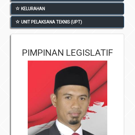
Unit Pelaksana Teknis (UPT)
KELURAHAN
Infografis
Download
UNIT PELAKSANA TEKNIS (UPT)
Penghargaan
PIMPINAN LEGISLATIF