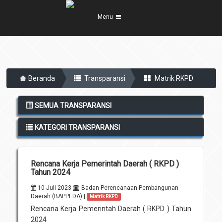
Menu
Beranda
Profil Kota
5
Beranda
Transparansi
Matrik RKPD
Visi Misi
Pemerintahan
8
Sejarah
Eksekutif
SEMUA TRANSPARANSI
Berita Kota
Lambang Kota
Legislatif
KATEGORI TRANSPARANSI
Transparansi
Demografis
Perangkat Daerah
Geografis
Informasi
Sekretariat Daerah
6
Rencana Kerja Pemerintah Daerah ( RKPD )
Kecamatan
Tahun 2024
Layanan
Desa
10 Juli 2023
Badan Perencanaan Pembangunan
Agenda
Daerah (BAPPEDA) |
Matrik RKPD
Kelurahan
Pengumuman
Rencana Kerja Pemerintah Daerah ( RKPD ) Tahun
Unit Pelaksana Teknis (UPT)
2024
Infografis