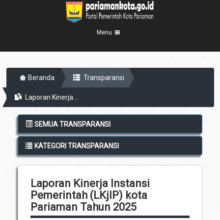
Menu
Beranda
Beranda
Transparansi
Profil Kota
5
Laporan Kinerja...
Visi Misi
Pemerintahan
8
Sejarah
Eksekutif
Berita Kota
SEMUA TRANSPARANSI
Lambang Kota
Legislatif
Transparansi
KATEGORI TRANSPARANSI
Demografis
Perangkat Daerah
Geografis
Informasi
Sekretariat Daerah
6
Laporan Kinerja Instansi
Kecamatan
Layanan
Pemerintah (LKjIP) kota
Desa
Agenda
Pariaman Tahun 2025
Kelurahan
Pengumuman