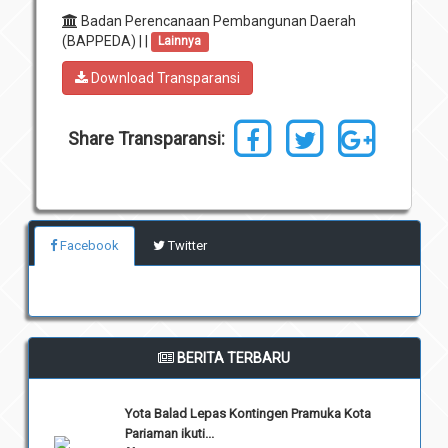
Badan Perencanaan Pembangunan Daerah
Unit Pelaksana Teknis (UPT)
Infografis
(BAPPEDA) | |
Lainnya
Download
Download Transparansi
Penghargaan
Share Transparansi:
Facebook
Twitter
BERITA TERBARU
Yota Balad Lepas Kontingen Pramuka Kota
Pariaman ikuti...