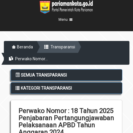
Menu
Beranda
Beranda
Transparansi
Profil Kota
5
Perwako Nomor...
Visi Misi
Pemerintahan
8
Sejarah
Eksekutif
Berita Kota
SEMUA TRANSPARANSI
Lambang Kota
Legislatif
Transparansi
KATEGORI TRANSPARANSI
Demografis
Perangkat Daerah
Geografis
Informasi
Sekretariat Daerah
6
Perwako Nomor : 18 Tahun 2025
Kecamatan
Layanan
Penjabaran Pertangungjawaban
Desa
Agenda
Pelaksanaan APBD Tahun
Kelurahan
Anggaran 2024
Pengumuman