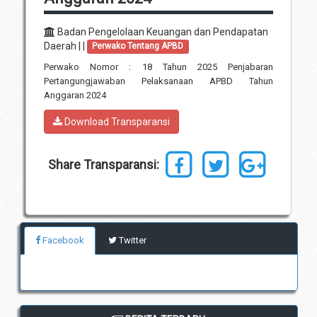
Unit Pelaksana Teknis (UPT)
Infografis
Badan Pengelolaan Keuangan dan Pendapatan
Download
Daerah | |
Perwako Tentang APBD
Penghargaan
Perwako Nomor : 18 Tahun 2025 Penjabaran
Pertangungjawaban Pelaksanaan APBD Tahun
Anggaran 2024
Download Transparansi
Share Transparansi:
Facebook
Twitter