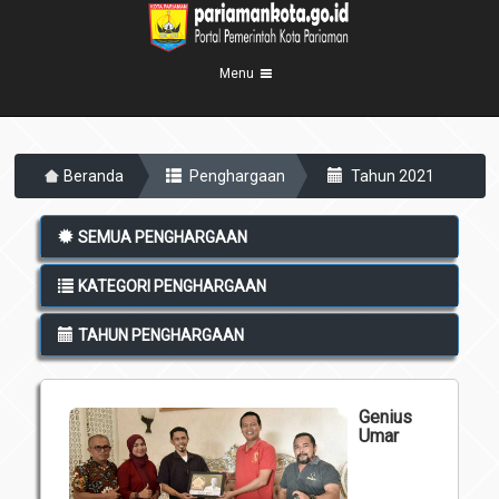
Menu
Beranda
Beranda
Penghargaan
Tahun 2021
Profil Kota
5
Visi Misi
Pemerintahan
SEMUA PENGHARGAAN
8
Sejarah
Eksekutif
Berita Kota
KATEGORI PENGHARGAAN
Lambang Kota
Legislatif
Transparansi
Demografis
TAHUN PENGHARGAAN
Perangkat Daerah
Geografis
Informasi
Sekretariat Daerah
6
Genius
Kecamatan
Layanan
Umar
Desa
Agenda
Kelurahan
Pengumuman