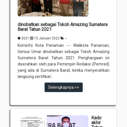
Unit Pelaksana Teknis (UPT)
Infografis
Download
dinobatkan sebagai Tokoh Amazing Sumatera
Penghargaan
Barat Tahun 2021
2021
15 Januari 2022
--
Kominfo Kota Pariaman --- Walikota Pariaman,
Genius Umar dinobatkan sebagai Tokoh Amazing
Sumatera Barat Tahun 2021. Penghargaan ini
diserahkan oleh para Pemimpin Redaksi (Pemred)
yang ada di Sumatera Barat, ketika menyerahkan
langsung sertifikat...
Selengkapnya >>
Kado
akhir