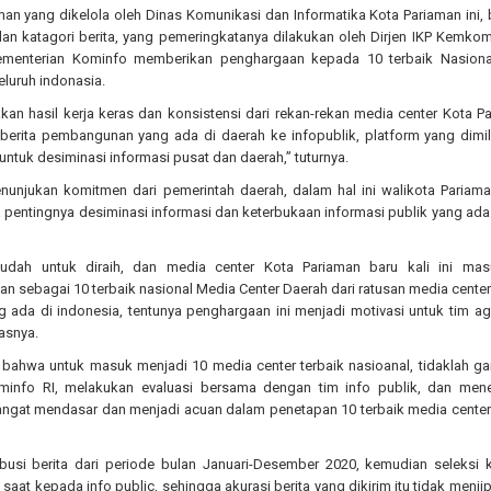
an yang dikelola oleh Dinas Komunikasi dan Informatika Kota Pariaman ini, 
an katagori berita, yang pemeringkatanya dilakukan oleh Dirjen IKP Kemkom
Kementerian Kominfo memberikan penghargaan kepada 10 terbaik Nasiona
eluruh indonasia.
an hasil kerja keras dan konsistensi dari rekan-rekan media center Kota P
berita pembangunan yang ada di daerah ke infopublik, platform yang dimili
untuk desiminasi informasi pusat dan daerah,” tuturnya.
nunjukan komitmen dari pemerintah daerah, dalam hal ini walikota Pariama
pentingnya desiminasi informasi dan keterbukaan informasi publik yang ada
 mudah untuk diraih, dan media center Kota Pariaman baru kali ini ma
 sebagai 10 terbaik nasional Media Center Daerah dari ratusan media cente
 ada di indonesia, tentunya penghargaan ini menjadi motivasi untuk tim ag
kasnya.
 bahwa untuk masuk menjadi 10 media center terbaik nasioanal, tidaklah g
minfo RI, melakukan evaluasi bersama dengan tim info publik, dan men
sangat mendasar dan menjadi acuan dalam penetapan 10 terbaik media center
ibusi berita dari periode bulan Januari-Desember 2020, kemudian seleksi k
p saat kepada info public, sehingga akurasi berita yang dikirim itu tidak menjip