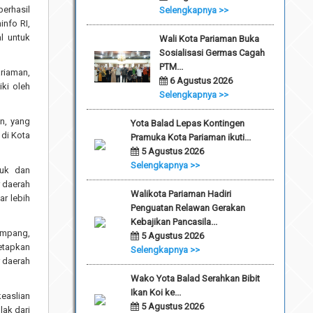
berhasil
Selengkapnya >>
info RI,
l untuk
Wali Kota Pariaman Buka
Sosialisasi Germas Cagah
PTM...
ariaman,
6 Agustus 2026
ki oleh
Selengkapnya >>
n, yang
Yota Balad Lepas Kontingen
 di Kota
Pramuka Kota Pariaman ikuti...
5 Agustus 2026
Selengkapnya >>
suk dan
r daerah
Walikota Pariaman Hadiri
ar lebih
Penguatan Relawan Gerakan
Kebajikan Pancasila...
ampang,
5 Agustus 2026
etapkan
Selengkapnya >>
 daerah
Wako Yota Balad Serahkan Bibit
Ikan Koi ke...
easlian
5 Agustus 2026
lak dari