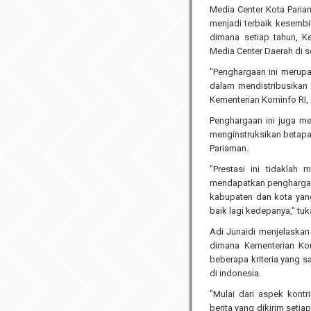
Media Center Kota Pariam
menjadi terbaik kesembil
dimana setiap tahun, 
Media Center Daerah di s
"Penghargaan ini merupak
dalam mendistribusikan 
Kementerian Kominfo RI, 
Penghargaan ini juga me
menginstruksikan betapa 
Pariaman.
"Prestasi ini tidaklah
mendapatkan penghargaan
kabupaten dan kota yang
baik lagi kedepanya," tu
Adi Junaidi menjelaskan
dimana Kementerian Ko
beberapa kriteria yang 
di indonesia.
"Mulai dari aspek kontr
berita yang dikirim setia