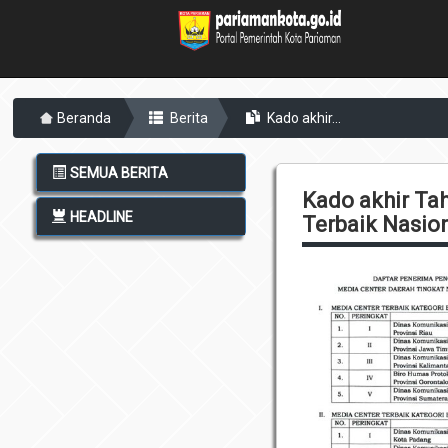
Beranda
Berita
Kado akhir...
SEMUA BERITA
Kado akhir Ta
HEADLINE
Terbaik Nasio