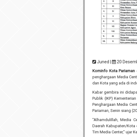
Juned |
20 Desem
Kominfo Kota Pariaman
-
penghargaan Media Cente
dan Kota yang ada di ind
Kabar gembira ini didapa
Publik (IKP) Kementeria
Penghargaan Media Cente
Pariaman, Senin siang (20
"Alhamdulillah, Media C
Daerah Kabupaten/Kota d
Tim Media Center," ujar 