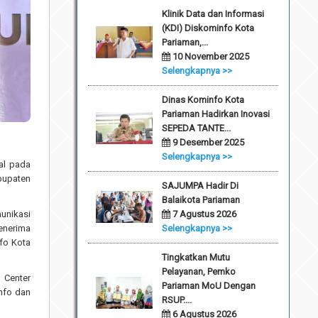
Klinik Data dan Informasi
(KDI) Diskominfo Kota
Pariaman,...
10 November 2025
Selengkapnya >>
Dinas Kominfo Kota
Pariaman Hadirkan Inovasi
SEPEDA TANTE...
9 Desember 2025
Selengkapnya >>
al pada
bupaten
SAJUMPA Hadir Di
Balaikota Pariaman
7 Agustus 2026
munikasi
Selengkapnya >>
enerima
fo Kota
Tingkatkan Mutu
Pelayanan, Pemko
 Center
Pariaman MoU Dengan
nfo dan
RSUP....
6 Agustus 2026