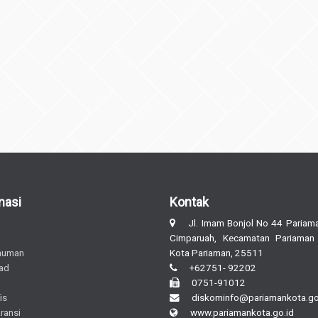
masi
Kontak
Jl. Imam Bonjol No 44 Pariama
Cimparuah, Kecamatan Pariaman
muman
Kota Pariaman, 25511
ad
+62751- 92202
0751-91012
is
diskominfo@pariamankota.go
ransi
www.pariamankota.go.id