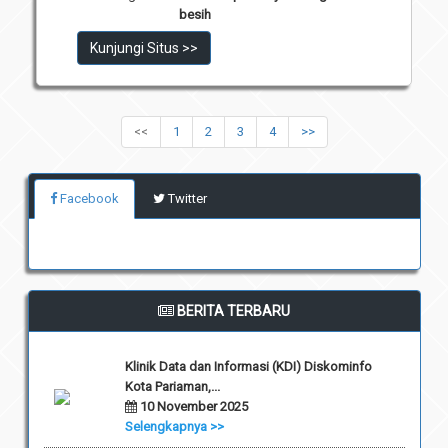
besih
Kunjungi Situs >>
<<
1
2
3
4
>>
Facebook
Twitter
BERITA TERBARU
Klinik Data dan Informasi (KDI) Diskominfo
Kota Pariaman,...
10 November 2025
Selengkapnya >>