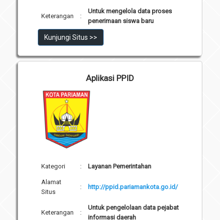
Untuk mengelola data proses
Keterangan
:
penerimaan siswa baru
Kunjungi Situs >>
Aplikasi PPID
Kategori
:
Layanan Pemerintahan
Alamat
:
http://ppid.pariamankota.go.id/
Situs
Untuk pengelolaan data pejabat
Keterangan
:
informasi daerah