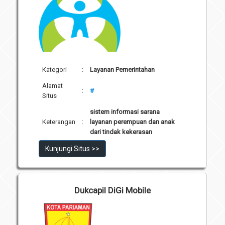
Kategori
:
Layanan Pemerintahan
Alamat
:
#
Situs
sistem informasi sarana
Keterangan
:
layanan perempuan dan anak
dari tindak kekerasan
Kunjungi Situs >>
Dukcapil DiGi Mobile