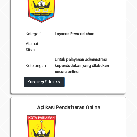
Kategori
:
Layanan Pemerintahan
Alamat
:
Situs
Untuk pelayanan administrasi
Keterangan
:
kependudukan yang dilakukan
secara online
Kunjungi Situs >>
Aplikasi Pendaftaran Online