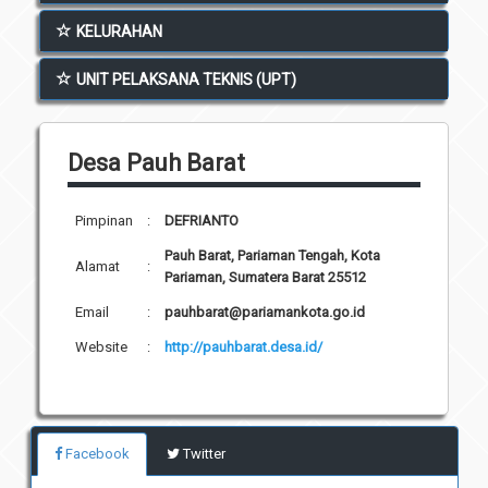
Unit Pelaksana Teknis (UPT)
KELURAHAN
Infografis
Download
UNIT PELAKSANA TEKNIS (UPT)
Penghargaan
Desa Pauh Barat
Pimpinan
:
DEFRIANTO
Pauh Barat, Pariaman Tengah, Kota
Alamat
:
Pariaman, Sumatera Barat 25512
Email
:
pauhbarat@pariamankota.go.id
Website
:
http://pauhbarat.desa.id/
Facebook
Twitter