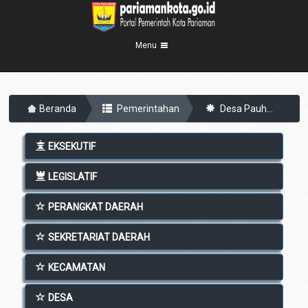
Menu
Beranda
Beranda
Pemerintahan
Desa Pauh...
Profil Kota
5
Visi Misi
Pemerintahan
EKSEKUTIF
8
Sejarah
Eksekutif
Berita Kota
LEGISLATIF
Lambang Kota
Legislatif
Transparansi
Demografis
PERANGKAT DAERAH
Perangkat Daerah
Geografis
Informasi
Sekretariat Daerah
SEKRETARIAT DAERAH
6
Kecamatan
Layanan
KECAMATAN
Desa
Agenda
DESA
Kelurahan
Pengumuman