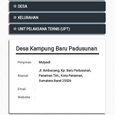
Unit Pelaksana Teknis (UPT)
DESA
Infografis
Download
KELURAHAN
Penghargaan
UNIT PELAKSANA TEKNIS (UPT)
Desa Kampung Baru Padusunan
Pimpinan
:
Mulyadi
Jl. Ambacang, Kp. Baru Padusunan,
Alamat
:
Pariaman Tim., Kota Pariaman,
Sumatera Barat 25526
Email
:
Website
: