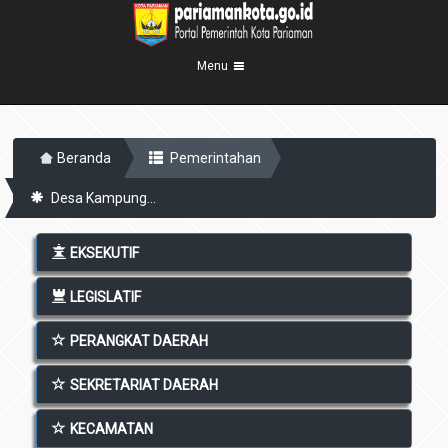
Menu
Beranda
Beranda
Pemerintahan
Profil Kota
5
Desa Kampung...
Visi Misi
Pemerintahan
8
Sejarah
Eksekutif
Berita Kota
EKSEKUTIF
Lambang Kota
Legislatif
Transparansi
LEGISLATIF
Demografis
Perangkat Daerah
Geografis
PERANGKAT DAERAH
Informasi
Sekretariat Daerah
6
Kecamatan
Layanan
SEKRETARIAT DAERAH
Desa
Agenda
KECAMATAN
Kelurahan
Pengumuman