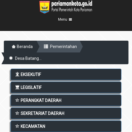
Menu
Beranda
Beranda
Pemerintahan
Profil Kota
5
Desa Batang...
Visi Misi
Pemerintahan
8
Sejarah
Eksekutif
Berita Kota
EKSEKUTIF
Lambang Kota
Legislatif
Transparansi
LEGISLATIF
Demografis
Perangkat Daerah
Geografis
PERANGKAT DAERAH
Informasi
Sekretariat Daerah
6
Kecamatan
Layanan
SEKRETARIAT DAERAH
Desa
Agenda
KECAMATAN
Kelurahan
Pengumuman