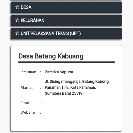
Unit Pelaksana Teknis (UPT)
DESA
Infografis
Download
KELURAHAN
Penghargaan
UNIT PELAKSANA TEKNIS (UPT)
Desa Batang Kabuang
Pimpinan
:
Zamrika Saputra
Jl. Sisingamangaraja, Batang Kabung,
Alamat
:
Pariaman Tim., Kota Pariaman,
Sumatera Barat 25519
Email
:
Website
: