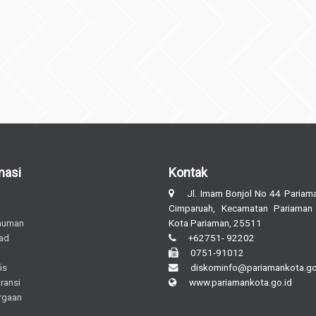
masi
Kontak
Jl. Imam Bonjol No 44 Pariama
Cimparuah, Kecamatan Pariaman
muman
Kota Pariaman, 25511
ad
+62751- 92202
0751-91012
is
diskominfo@pariamankota.go
ransi
www.pariamankota.go.id
rgaan