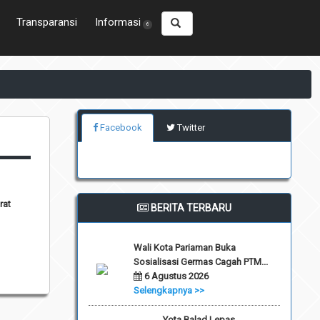
Transparansi
Informasi
6
Facebook
Twitter
rat
BERITA TERBARU
Wali Kota Pariaman Buka
Sosialisasi Germas Cagah PTM...
6 Agustus 2026
Selengkapnya >>
Yota Balad Lepas