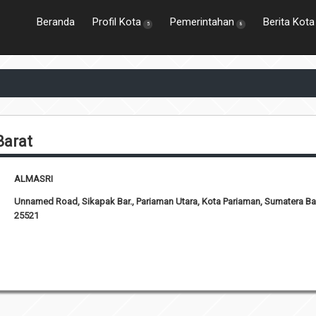
Beranda
Profil Kota
Pemerintahan
Berita Kota
5
8
Barat
ALMASRI
Unnamed Road, Sikapak Bar., Pariaman Utara, Kota Pariaman, Sumatera Ba
25521