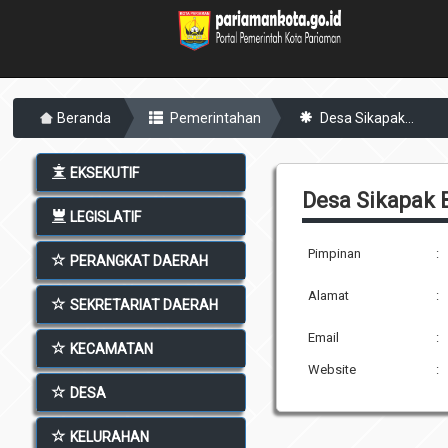
Beranda
Pemerintahan
Desa Sikapak...
EKSEKUTIF
Desa Sikapak 
LEGISLATIF
Pimpinan
:
PERANGKAT DAERAH
Alamat
:
SEKRETARIAT DAERAH
Email
:
KECAMATAN
Website
:
DESA
KELURAHAN