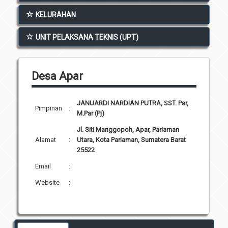
Unit Pelaksana Teknis (UPT)
KELURAHAN
Infografis
Download
UNIT PELAKSANA TEKNIS (UPT)
Penghargaan
Desa Apar
JANUARDI NARDIAN PUTRA, SST. Par,
Pimpinan
:
M.Par (Pj)
Jl. Siti Manggopoh, Apar, Pariaman
Alamat
:
Utara, Kota Pariaman, Sumatera Barat
25522
Email
:
Website
: