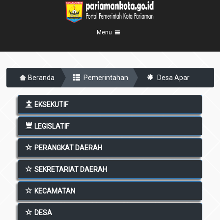
Menu
Beranda
Beranda
Pemerintahan
Desa Apar
Profil Kota
5
Visi Misi
Pemerintahan
EKSEKUTIF
8
Sejarah
Eksekutif
Berita Kota
LEGISLATIF
Lambang Kota
Legislatif
Transparansi
Demografis
PERANGKAT DAERAH
Perangkat Daerah
Geografis
Informasi
Sekretariat Daerah
SEKRETARIAT DAERAH
6
Kecamatan
Layanan
KECAMATAN
Desa
Agenda
DESA
Kelurahan
Pengumuman