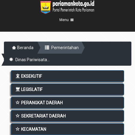
Menu
Beranda
Beranda
Pemerintahan
Profil Kota
5
Dinas Pariwisata...
Visi Misi
Pemerintahan
8
Sejarah
Eksekutif
Berita Kota
EKSEKUTIF
Lambang Kota
Legislatif
Transparansi
LEGISLATIF
Demografis
Perangkat Daerah
Geografis
PERANGKAT DAERAH
Informasi
Sekretariat Daerah
6
Kecamatan
Layanan
SEKRETARIAT DAERAH
Desa
Agenda
KECAMATAN
Kelurahan
Pengumuman