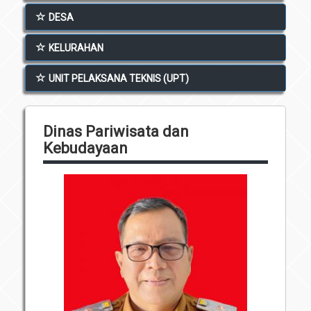
Unit Pelaksana Teknis (UPT)
DESA
Infografis
Download
KELURAHAN
Penghargaan
UNIT PELAKSANA TEKNIS (UPT)
Dinas Pariwisata dan
Kebudayaan