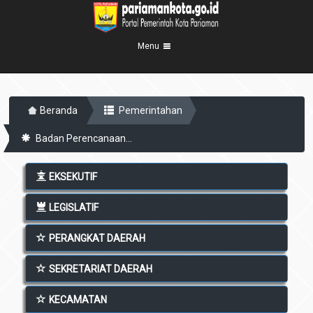
Menu
Beranda
Beranda
Pemerintahan
Profil Kota
5
Badan Perencanaan...
Visi Misi
Pemerintahan
8
Sejarah
Eksekutif
Berita Kota
EKSEKUTIF
Lambang Kota
Legislatif
Transparansi
LEGISLATIF
Demografis
Perangkat Daerah
Geografis
PERANGKAT DAERAH
Informasi
Sekretariat Daerah
6
Kecamatan
Layanan
SEKRETARIAT DAERAH
Desa
Agenda
KECAMATAN
Kelurahan
Pengumuman