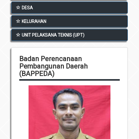
Unit Pelaksana Teknis (UPT)
DESA
Infografis
Download
KELURAHAN
Penghargaan
UNIT PELAKSANA TEKNIS (UPT)
Badan Perencanaan
Pembangunan Daerah
(BAPPEDA)