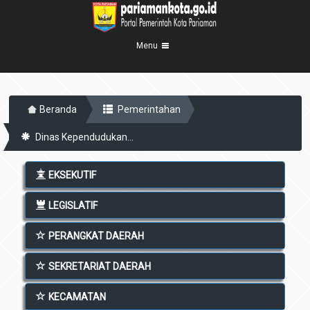
Menu
Beranda
Beranda
Pemerintahan
Profil Kota
5
Dinas Kependudukan...
Visi Misi
Pemerintahan
8
Sejarah
Eksekutif
Berita Kota
EKSEKUTIF
Lambang Kota
Legislatif
Transparansi
LEGISLATIF
Demografis
Perangkat Daerah
Geografis
PERANGKAT DAERAH
Informasi
Sekretariat Daerah
6
Kecamatan
Layanan
SEKRETARIAT DAERAH
Desa
Agenda
KECAMATAN
Kelurahan
Pengumuman