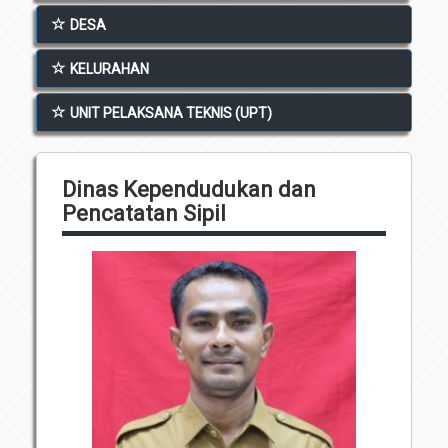
Unit Pelaksana Teknis (UPT)
DESA
Infografis
Download
KELURAHAN
Penghargaan
UNIT PELAKSANA TEKNIS (UPT)
Dinas Kependudukan dan
Pencatatan Sipil