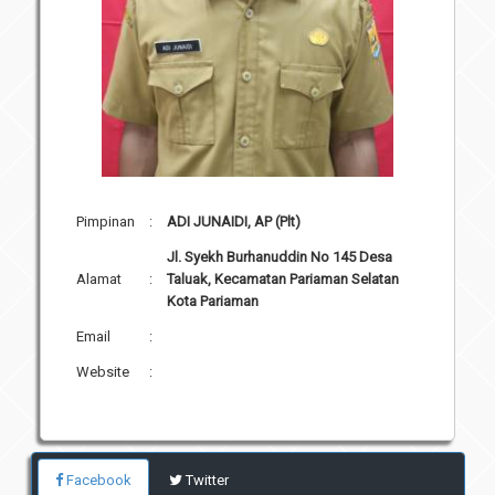
Pimpinan
:
ADI JUNAIDI, AP (Plt)
Jl. Syekh Burhanuddin No 145 Desa
Alamat
:
Taluak, Kecamatan Pariaman Selatan
Kota Pariaman
Email
:
Website
:
Facebook
Twitter