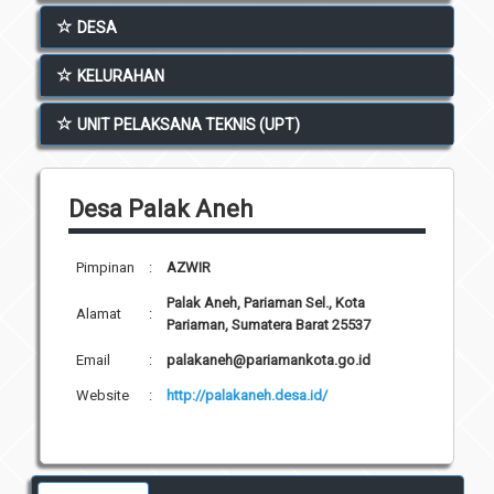
Unit Pelaksana Teknis (UPT)
DESA
Infografis
Download
KELURAHAN
Penghargaan
UNIT PELAKSANA TEKNIS (UPT)
Desa Palak Aneh
Pimpinan
:
AZWIR
Palak Aneh, Pariaman Sel., Kota
Alamat
:
Pariaman, Sumatera Barat 25537
Email
:
palakaneh@pariamankota.go.id
Website
:
http://palakaneh.desa.id/