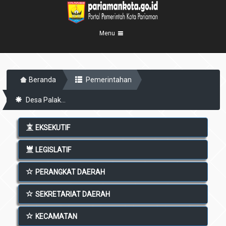
Menu
Beranda
Beranda
Pemerintahan
Profil Kota
5
Desa Palak...
Visi Misi
Pemerintahan
8
Sejarah
Eksekutif
Berita Kota
EKSEKUTIF
Lambang Kota
Legislatif
Transparansi
LEGISLATIF
Demografis
Perangkat Daerah
Geografis
PERANGKAT DAERAH
Informasi
Sekretariat Daerah
6
Kecamatan
Layanan
SEKRETARIAT DAERAH
Desa
Agenda
KECAMATAN
Kelurahan
Pengumuman