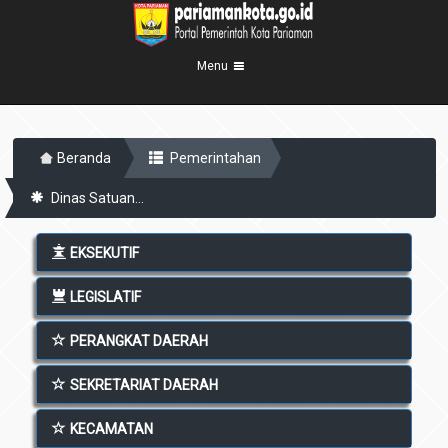
Menu
Beranda
Beranda
Pemerintahan
Profil Kota
5
Dinas Satuan...
Visi Misi
Pemerintahan
8
Sejarah
Eksekutif
Berita Kota
EKSEKUTIF
Lambang Kota
Legislatif
Transparansi
LEGISLATIF
Demografis
Perangkat Daerah
Geografis
PERANGKAT DAERAH
Informasi
Sekretariat Daerah
6
Kecamatan
Layanan
SEKRETARIAT DAERAH
Desa
Agenda
KECAMATAN
Kelurahan
Pengumuman