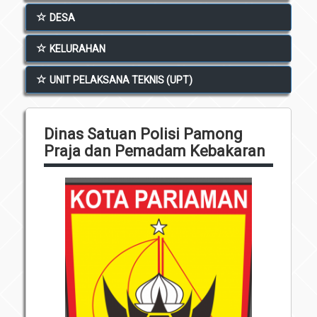
Unit Pelaksana Teknis (UPT)
DESA
Infografis
Download
KELURAHAN
Penghargaan
UNIT PELAKSANA TEKNIS (UPT)
Dinas Satuan Polisi Pamong
Praja dan Pemadam Kebakaran