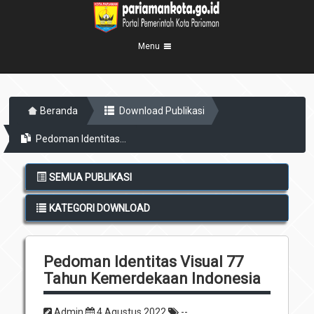
Menu
Beranda
Beranda
Download Publikasi
Profil Kota
5
Pedoman Identitas...
Visi Misi
Pemerintahan
8
Sejarah
Eksekutif
Berita Kota
SEMUA PUBLIKASI
Lambang Kota
Legislatif
Transparansi
KATEGORI DOWNLOAD
Demografis
Perangkat Daerah
Geografis
Informasi
Sekretariat Daerah
6
Pedoman Identitas Visual 77
Kecamatan
Layanan
Tahun Kemerdekaan Indonesia
Desa
Agenda
Kelurahan
Admin
4 Agustus 2022
--
Pengumuman