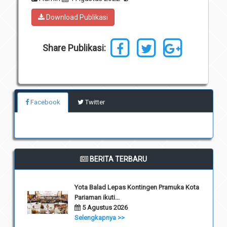
Unit Pelaksana Teknis (UPT)
Infografis
Download Publikasi
Download
Share Publikasi:
Penghargaan
Facebook
Twitter
BERITA TERBARU
Yota Balad Lepas Kontingen Pramuka Kota
Pariaman ikuti...
5 Agustus 2026
Selengkapnya >>