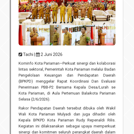
Unit Pelaksana Teknis (UPT)
Infografis
Download
Penghargaan
Tachi |
2 Juni 2026
Kominfo Kota Pariaman—Perkuat sinergi dan kolaborasi
lintas sektoral, Pemerintah Kota Pariaman melalui Badan
Pengelolaan Keuangan dan Pendapatan Daerah
(BPKPD) menggelar Rapat Koordinasi Dan Evaluasi
Penerimaan PBB-P2 Bersama Kepala Desa/Lurah se
Kota Pariaman, di Aula Pertemuan Balaikota Pariaman
Selasa (2/6/2026).
Rakor Pendapatan Daerah tersebut dibuka oleh Wakil
Wali Kota Pariaman Mulyadi dan juga dihadiri oleh
Kepala BPKPD Kota Pariaman Rudy Repenaldi Rilis.
Kegiatan ini dilaksanakan sebagai upaya memperkuat
sinergi dan komitmen seluruh perangkat daerah dalam