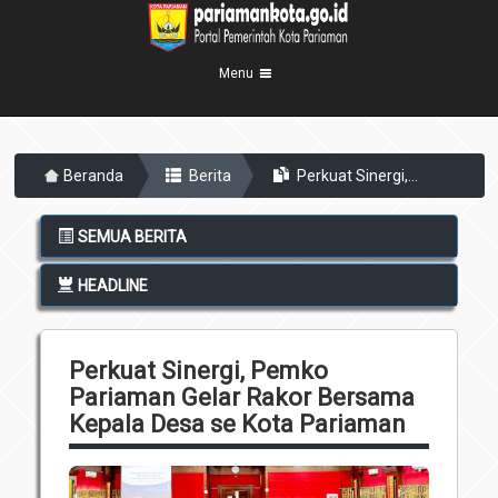
Menu
Beranda
Beranda
Berita
Perkuat Sinergi,...
Profil Kota
5
Visi Misi
Pemerintahan
SEMUA BERITA
8
Sejarah
Eksekutif
Berita Kota
HEADLINE
Lambang Kota
Legislatif
Transparansi
Demografis
Perangkat Daerah
Perkuat Sinergi, Pemko
Geografis
Informasi
Sekretariat Daerah
6
Pariaman Gelar Rakor Bersama
Kecamatan
Kepala Desa se Kota Pariaman
Layanan
Desa
Agenda
Kelurahan
Pengumuman