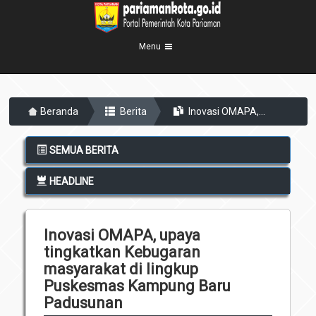
Menu
Beranda
Beranda
Berita
Inovasi OMAPA,...
Profil Kota
5
Visi Misi
Pemerintahan
SEMUA BERITA
8
Sejarah
Eksekutif
Berita Kota
HEADLINE
Lambang Kota
Legislatif
Transparansi
Demografis
Perangkat Daerah
Inovasi OMAPA, upaya
Geografis
Informasi
Sekretariat Daerah
6
tingkatkan Kebugaran
Kecamatan
masyarakat di lingkup
Layanan
Puskesmas Kampung Baru
Desa
Agenda
Padusunan
Kelurahan
Pengumuman