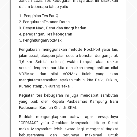
Januari 2025. Tes kebugaran masyarakat ini dilakukan
dalam beberapa tahap yaitu
Pengisian Tes Par-Q
PengukuranTekanan Darah
Denyut Nadi, Berat dan tinggi badan
peregangan, Tes kebugaran
PenghitunganVo2Max
Pengukuran menggunakan metode RockPort yaitu lari,
jalan cepat, ataupun jalan secara konstan dengan jarak
1,6 km. Setelah selesai, waktu tempuh akan diukur
sesuai dengan umur kita dan akan menghasilkan nilai
VO2Max, dan nilai VO2Max itulah yang akan
menginterprestasikan apakah tubuh kita Baik, Cukup,
Kurang ataupun Kurang sekali.
Kegiatan tes kebugaran ini juga mendapat sambutan
yang baik oleh Kepala Puskesmas Kampung Baru
Padusunan Badriah Khalidi, SKM.
Badriah mengungkapkan bahwa agar terwujudnya
“GERMAS” yaitu Gerakkan Masyarakat Hidup Sehat
maka Masyarakat lebih aware lagi mengenai tingkat
kebugarannya dan berupaya maksimal untuk