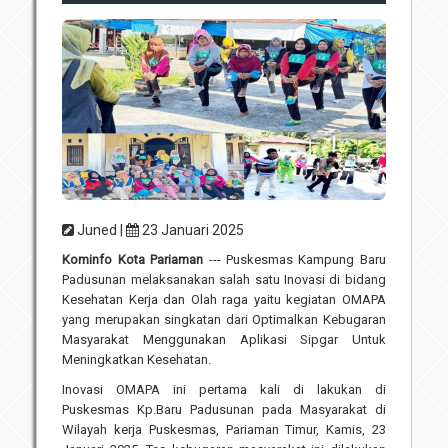
Unit Pelaksana Teknis (UPT)
Infografis
Download
Penghargaan
Juned |
23 Januari 2025
Kominfo
Kota Pariaman
--- Puskesmas Kampung Baru
Padusunan melaksanakan salah satu Inovasi di bidang
Kesehatan Kerja dan Olah raga yaitu kegiatan OMAPA
yang merupakan singkatan dari Optimalkan Kebugaran
Masyarakat Menggunakan Aplikasi Sipgar Untuk
Meningkatkan Kesehatan.
Inovasi OMAPA ini pertama kali di lakukan di
Puskesmas Kp.Baru Padusunan pada Masyarakat di
Wilayah kerja Puskesmas, Pariaman Timur, Kamis, 23